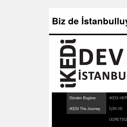
Biz de İstanbull
Dünden Bugüne
iKEDi HEP
iKEDi The Journey
İÇİN VE
ÜCRETSİZ!