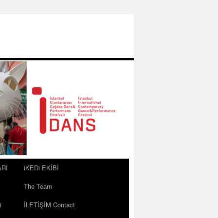
ARI
iKEDi EKİBİ
The Team
i
İLETİŞİM Contact