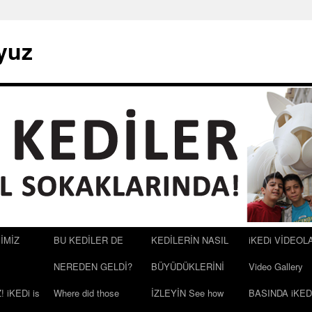
uyuz
İMİZ
BU KEDİLER DE
KEDİLERİN NASIL
iKEDi VİDEOL
NEREDEN GELDİ?
BÜYÜDÜKLERİNİ
Video Gallery
 iKEDi is
Where did those
İZLEYİN See how
BASINDA iKED