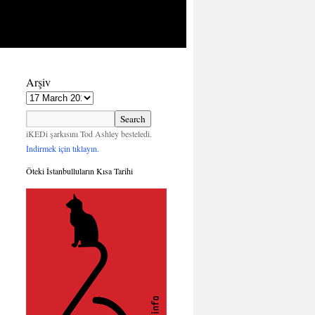
Arşiv
iKEDi şarkısını Tod Ashley besteledi.
İndirmek için tıklayın.
Öteki İstanbulluların Kısa Tarihi