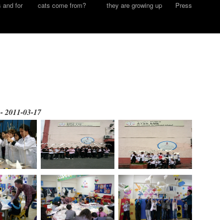
s and for
cats come from?
they are growing up
Press
 - 2011-03-17