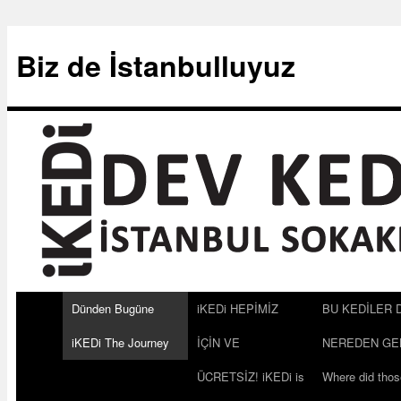
Biz de İstanbulluyuz
Dünden Bugüne
iKEDi HEPİMİZ
BU KEDİLER 
iKEDi The Journey
İÇİN VE
NEREDEN GE
ÜCRETSİZ! iKEDi is
Where did thos